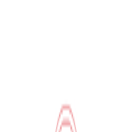
Hipicon bültene üye olarak sen de aramıza katıl, indirimlerden, yeni
gelen ürünlerden herkesten önce haberdar ol!
Üye Ol
Hipicon
Hakkımızda
Kullanıcı Sözleşmesi
En İyi Fiyat Garantisi
Gizlilik
Politikası
Mag
Müşteri Hizmetleri
İade & Değişim
KVKK Sözleşmesi
Sıkça Sorulan Sorular
Bize
Ulaşın
Hipicon'da Satış Yap
Tasarımcıların arasına katıl
Hipicon Tasarımcı Paneli
Hipicon Uygulamasını İndir