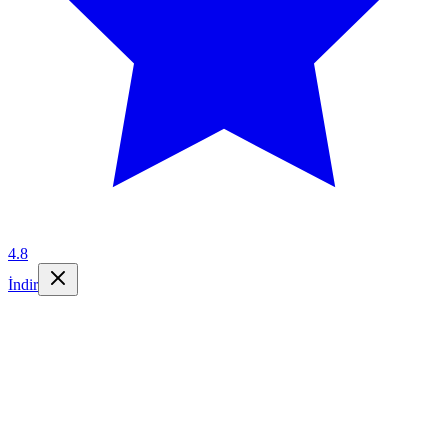
4.8
İndir