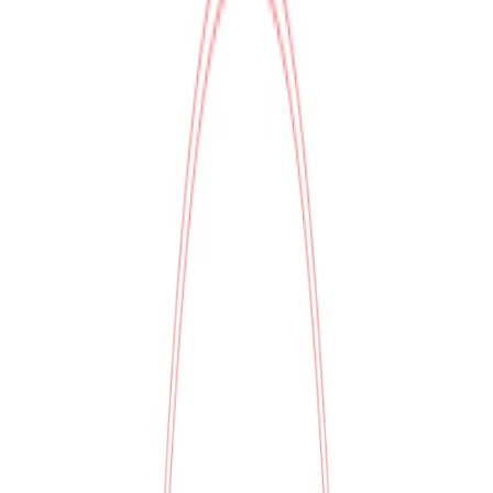
Bizi Takip Edin
Türkiye
Türkçe
©
2026
Hipicon,
Tüm Hakları Saklıdır
Ara
Close