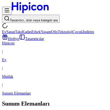
Tasarımcı, ürün veya kategori ara
Ev
Sanat
Takı
Kadın
Erkek
Yaşam
Ofis
Teknoloji
Çocuk
İndirim
Hediye
Tasarımcılar
Hipicon
|
Ev
|
Mutfak
|
Sunum Elemanları
Sunum Elemanları