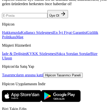
gelen ürünlerden herkesten önce haberdar ol!
Üye Ol
Hipicon
Hakkımızda
Kullanıcı Sözleşmesi
En İyi Fiyat Garantisi
Gizlilik
Politikası
Mag
Müşteri Hizmetleri
İade & Değişim
KVKK Sözleşmesi
Sıkça Sorulan Sorular
Bize
Ulaşın
Hipicon'da Satış Yap
Tasarımcıların arasına katıl
Hipicon Tasarımcı Paneli
Hipicon Uygulamasını İndir
Bizi Takip Edin