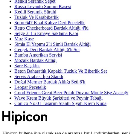
Renkli Seramik Sepet
Rosso Levanto Sunum Kasesi
Kedili Seramik Sürahi
Tuzluk Ve Karabiberlik
Soho 647 Kızıl Kahve Deri Peçetelik
Retro Checkerboard Bardak Altlığı 4'lü
Selge 3' Lü Emaye Saklama Kabı
Muz Kase
Simla El Yapımı 2'li Simli Bardak Altlığı
Gerçek Deri Bardak Altlığı 6'lı Set
Bambu Amerikan Servisi
Mozaik Bardak Altlığı
Sare Kaşıklık
Beton Baharatlık Kapaklı Tuzluk Ve Biberlik Set
Servis Arabası İçki Standı
Doğal Mermer Bardak Altlığı Seti 6'lı
Leopar Peçetelik
Good Friends Great Beer Potalı Duvara Monte Şişe Açacağı
Wave Krem Büyük Şarküteri ve Peynir Tabağı
Conico No:01 Tasarım Stantlı Siyah-Krem Kupa
Hipicon bültene üye olarak sen de aramıza katıl, indirimlerden, yeni