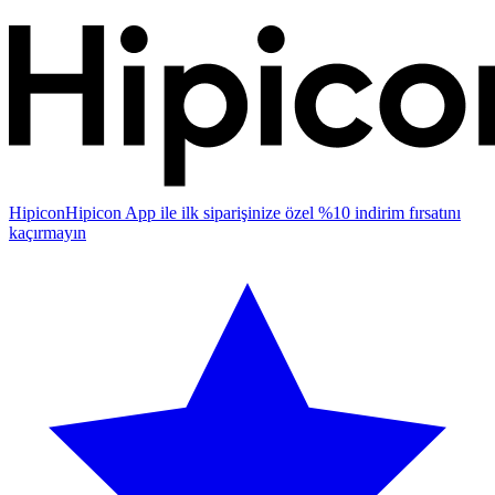
Hipicon
Hipicon App ile ilk siparişinize özel %10 indirim fırsatını
kaçırmayın