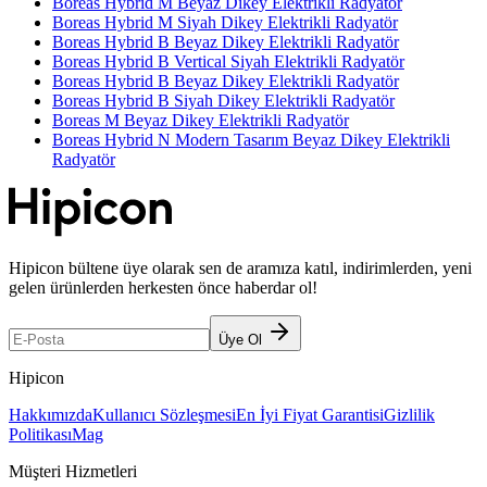
Boreas Hybrid M Beyaz Dikey Elektrikli Radyatör
Boreas Hybrid M Siyah Dikey Elektrikli Radyatör
Boreas Hybrid B Beyaz Dikey Elektrikli Radyatör
Boreas Hybrid B Vertical Siyah Elektrikli Radyatör
Boreas Hybrid B Beyaz Dikey Elektrikli Radyatör
Boreas Hybrid B Siyah Dikey Elektrikli Radyatör
Boreas M Beyaz Dikey Elektrikli Radyatör
Boreas Hybrid N Modern Tasarım Beyaz Dikey Elektrikli
Radyatör
Hipicon bültene üye olarak sen de aramıza katıl, indirimlerden, yeni
gelen ürünlerden herkesten önce haberdar ol!
Üye Ol
Hipicon
Hakkımızda
Kullanıcı Sözleşmesi
En İyi Fiyat Garantisi
Gizlilik
Politikası
Mag
Müşteri Hizmetleri