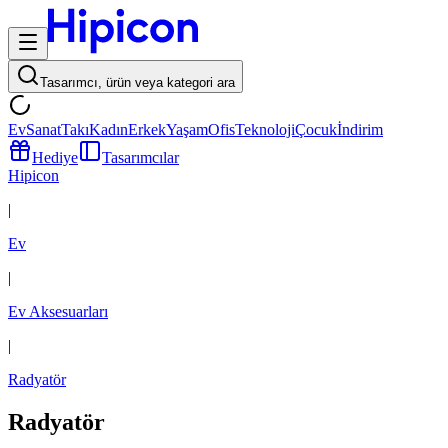
Tasarımcı, ürün veya kategori ara
Ev
Sanat
Takı
Kadın
Erkek
Yaşam
Ofis
Teknoloji
Çocuk
İndirim
Hediye
Tasarımcılar
Hipicon
|
Ev
|
Ev Aksesuarları
|
Radyatör
Radyatör