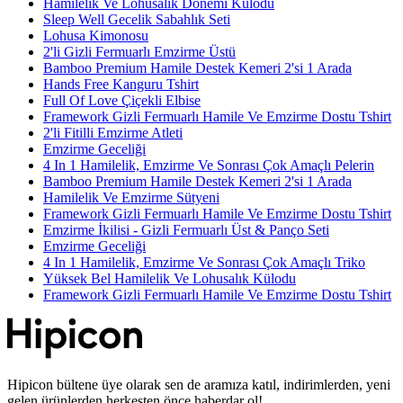
Hamilelik Ve Lohusalık Dönemi Külodu
Sleep Well Gecelik Sabahlık Seti
Lohusa Kimonosu
2'li Gizli Fermuarlı Emzirme Üstü
Bamboo Premium Hamile Destek Kemeri 2'si 1 Arada
Hands Free Kanguru Tshirt
Full Of Love Çiçekli Elbise
Framework Gizli Fermuarlı Hamile Ve Emzirme Dostu Tshirt
2'li Fitilli Emzirme Atleti
Emzirme Geceliği
4 In 1 Hamilelik, Emzirme Ve Sonrası Çok Amaçlı Pelerin
Bamboo Premium Hamile Destek Kemeri 2'si 1 Arada
Hamilelik Ve Emzirme Sütyeni
Framework Gizli Fermuarlı Hamile Ve Emzirme Dostu Tshirt
Emzirme İkilisi - Gizli Fermuarlı Üst & Panço Seti
Emzirme Geceliği
4 In 1 Hamilelik, Emzirme Ve Sonrası Çok Amaçlı Triko
Yüksek Bel Hamilelik Ve Lohusalık Külodu
Framework Gizli Fermuarlı Hamile Ve Emzirme Dostu Tshirt
Hipicon bültene üye olarak sen de aramıza katıl, indirimlerden, yeni
gelen ürünlerden herkesten önce haberdar ol!