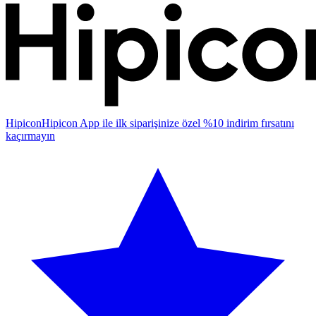
Hipicon
Hipicon App ile ilk siparişinize özel %10 indirim fırsatını
kaçırmayın