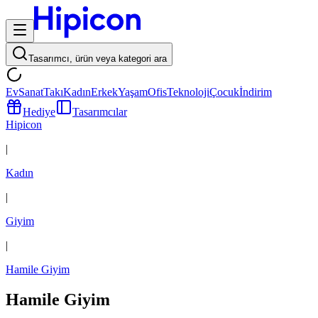
Tasarımcı, ürün veya kategori ara
Ev
Sanat
Takı
Kadın
Erkek
Yaşam
Ofis
Teknoloji
Çocuk
İndirim
Hediye
Tasarımcılar
Hipicon
|
Kadın
|
Giyim
|
Hamile Giyim
Hamile Giyim