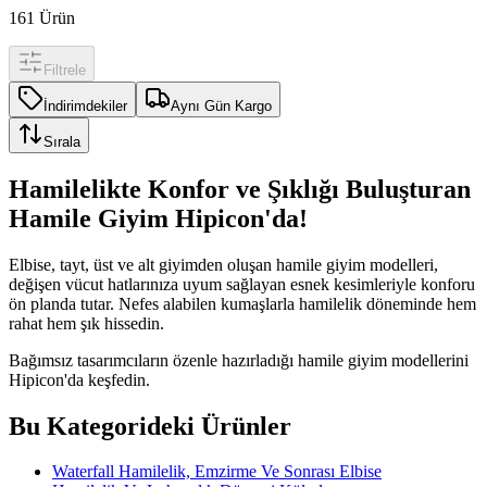
161
Ürün
Filtrele
İndirimdekiler
Aynı Gün Kargo
Sırala
Hamilelikte Konfor ve Şıklığı Buluşturan
Hamile Giyim Hipicon'da!
Elbise, tayt, üst ve alt giyimden oluşan hamile giyim modelleri,
değişen vücut hatlarınıza uyum sağlayan esnek kesimleriyle konforu
ön planda tutar. Nefes alabilen kumaşlarla hamilelik döneminde hem
rahat hem şık hissedin.
Bağımsız tasarımcıların özenle hazırladığı hamile giyim modellerini
Hipicon'da keşfedin.
Bu Kategorideki Ürünler
Waterfall Hamilelik, Emzirme Ve Sonrası Elbise