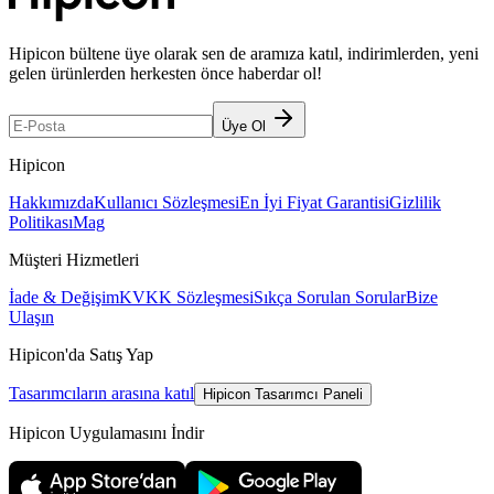
Hipicon bültene üye olarak sen de aramıza katıl, indirimlerden, yeni
gelen ürünlerden herkesten önce haberdar ol!
Üye Ol
Hipicon
Hakkımızda
Kullanıcı Sözleşmesi
En İyi Fiyat Garantisi
Gizlilik
Politikası
Mag
Müşteri Hizmetleri
İade & Değişim
KVKK Sözleşmesi
Sıkça Sorulan Sorular
Bize
Ulaşın
Hipicon'da Satış Yap
Tasarımcıların arasına katıl
Hipicon Tasarımcı Paneli
Hipicon Uygulamasını İndir