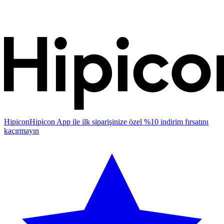
Hipicon
Hipicon App ile ilk siparişinize özel %10 indirim fırsatını
kaçırmayın