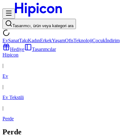
Tasarımcı, ürün veya kategori ara
Ev
Sanat
Takı
Kadın
Erkek
Yaşam
Ofis
Teknoloji
Çocuk
İndirim
Hediye
Tasarımcılar
Hipicon
|
Ev
|
Ev Tekstili
|
Perde
Perde