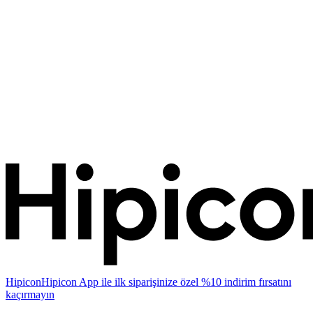
Hipicon
Hipicon App ile ilk siparişinize özel %10 indirim fırsatını
kaçırmayın