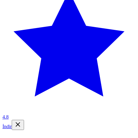
4.8
İndir