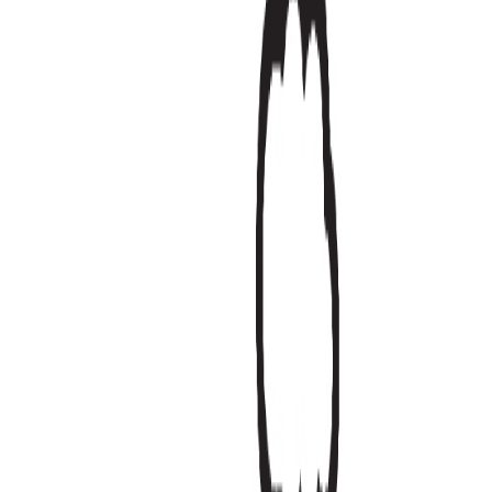
Bizi Takip Edin
Türkiye
Türkçe
©
2026
Hipicon,
Tüm Hakları Saklıdır
Ara
Close