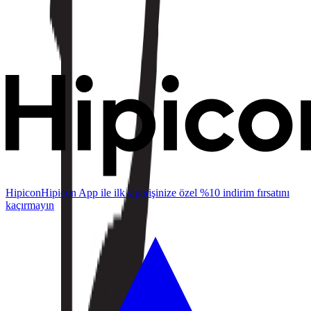
Hipicon
Hipicon App ile ilk siparişinize özel %10 indirim fırsatını
kaçırmayın