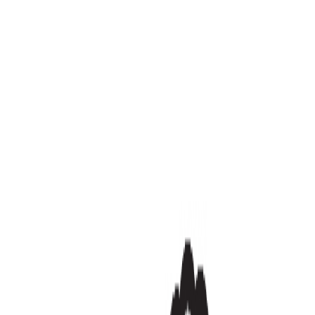
Hipicon bültene üye olarak sen de aramıza katıl, indirimlerden, yeni
gelen ürünlerden herkesten önce haberdar ol!
Üye Ol
Hipicon
Hakkımızda
Kullanıcı Sözleşmesi
En İyi Fiyat Garantisi
Gizlilik
Politikası
Mag
Müşteri Hizmetleri
İade & Değişim
KVKK Sözleşmesi
Sıkça Sorulan Sorular
Bize
Ulaşın
Hipicon'da Satış Yap
Tasarımcıların arasına katıl
Hipicon Tasarımcı Paneli
Hipicon Uygulamasını İndir