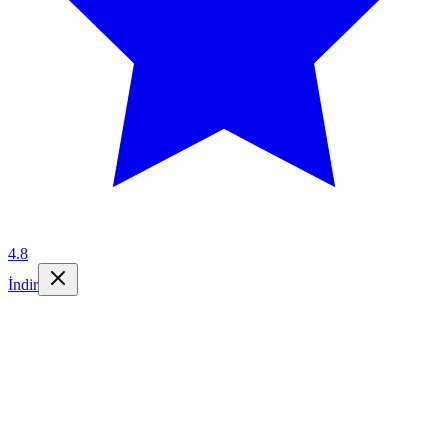
4.8
İndir