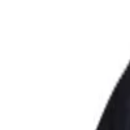
Saint Antuan
|
Keten Kadın Gulet Şort