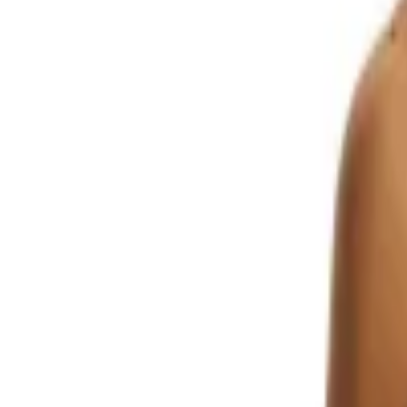
Mayo
|
Movom
|
Anika Gipe Mayo