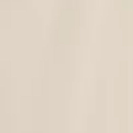
C-ya
|
Mai Elbise - Çanta Set