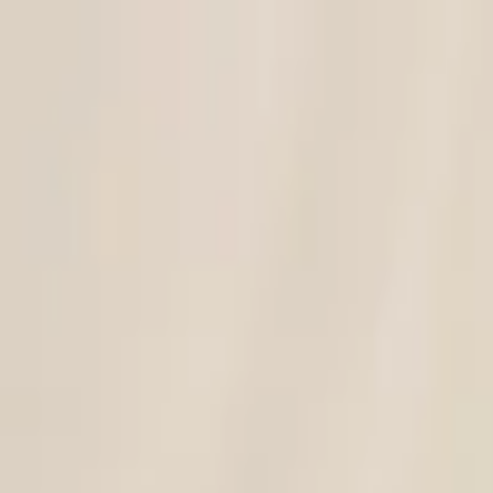
Tüm ürünlerde, tüm indirimlere ek, kargo bedava!
Tasarımcı, ürün veya kategori ara
Ev
Sanat
Takı
Kadın
Erkek
Yaşam
Ofis
Teknoloji
Çocuk
İndirim
Hediye
Tasarımcılar
Hipicon
|
Kadın
|
Giyim
|
Kadın Elbise Modelleri
|