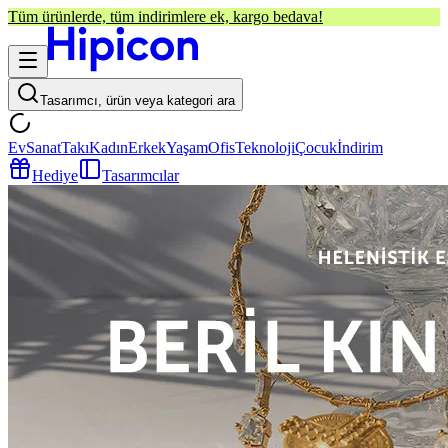
Tüm ürünlerde, tüm indirimlere ek, kargo bedava!
Tasarımcı, ürün veya kategori ara
Ev
Sanat
Takı
Kadın
Erkek
Yaşam
Ofis
Teknoloji
Çocuk
İndirim
Hediye
Tasarımcılar