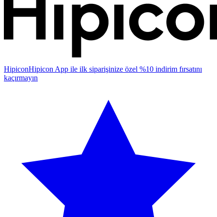
Hipicon
Hipicon App ile ilk siparişinize özel %10 indirim fırsatını
kaçırmayın