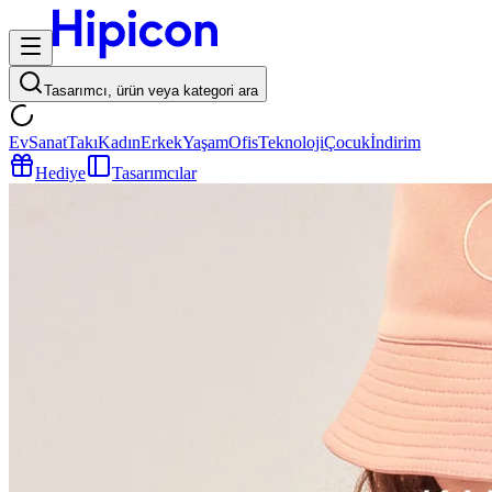
Tasarımcı, ürün veya kategori ara
Ev
Sanat
Takı
Kadın
Erkek
Yaşam
Ofis
Teknoloji
Çocuk
İndirim
Hediye
Tasarımcılar