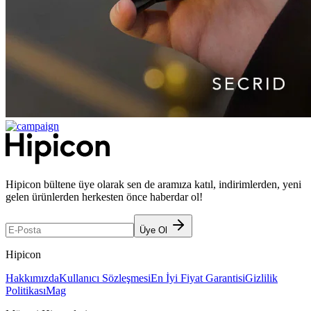
Hipicon bültene üye olarak sen de aramıza katıl, indirimlerden, yeni
gelen ürünlerden herkesten önce haberdar ol!
Üye Ol
Hipicon
Hakkımızda
Kullanıcı Sözleşmesi
En İyi Fiyat Garantisi
Gizlilik
Politikası
Mag