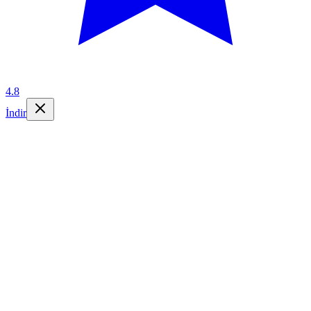
4.8
İndir