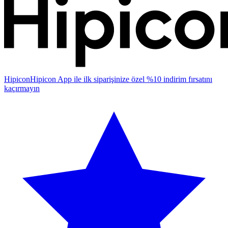
Hipicon
Hipicon App ile ilk siparişinize özel %10 indirim fırsatını
kaçırmayın