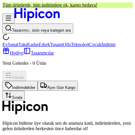
Tüm ürünlerde, tüm indirimlere ek, kargo bedava!
Tasarımcı, ürün veya kategori ara
Ev
Sanat
Takı
Kadın
Erkek
Yaşam
Ofis
Teknoloji
Çocuk
İndirim
Hediye
Tasarımcılar
Yeni Gelenler
-
0
Ürün
Filtrele
İndirimdekiler
Aynı Gün Kargo
Sırala
Hipicon bültene üye olarak sen de aramıza katıl, indirimlerden, yeni
gelen ürünlerden herkesten önce haberdar ol!