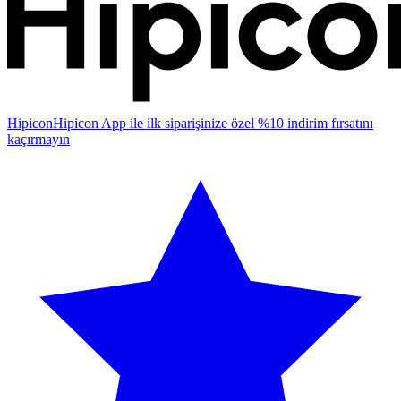
Hipicon
Hipicon App ile ilk siparişinize özel %10 indirim fırsatını
kaçırmayın