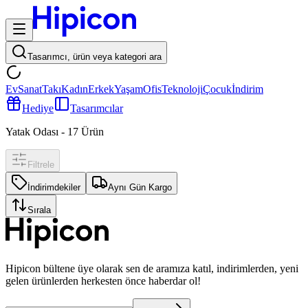
Tasarımcı, ürün veya kategori ara
Ev
Sanat
Takı
Kadın
Erkek
Yaşam
Ofis
Teknoloji
Çocuk
İndirim
Hediye
Tasarımcılar
Yatak Odası
-
17
Ürün
Filtrele
İndirimdekiler
Aynı Gün Kargo
Sırala
Hipicon bültene üye olarak sen de aramıza katıl, indirimlerden, yeni
gelen ürünlerden herkesten önce haberdar ol!