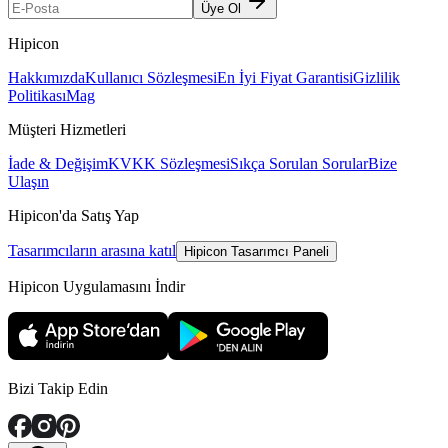
Üye Ol
Hipicon
Hakkımızda
Kullanıcı Sözleşmesi
En İyi Fiyat Garantisi
Gizlilik
Politikası
Mag
Müşteri Hizmetleri
İade & Değişim
KVKK Sözleşmesi
Sıkça Sorulan Sorular
Bize
Ulaşın
Hipicon'da Satış Yap
Tasarımcıların arasına katıl
Hipicon Tasarımcı Paneli
Hipicon Uygulamasını İndir
Bizi Takip Edin