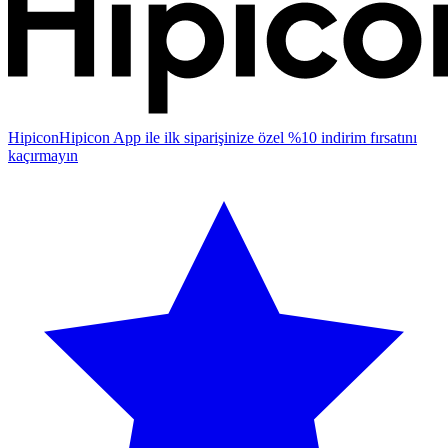
Hipicon
Hipicon App ile ilk siparişinize özel %10 indirim fırsatını
kaçırmayın