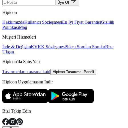
Üye Ol
Hipicon
Hakkımızda
Kullanıcı Sözleşmesi
En İyi Fiyat Garantisi
Gizlilik
Politikası
Mag
Müşteri Hizmetleri
İade & Değişim
KVKK Sözleşmesi
Sıkça Sorulan Sorular
Bize
Ulaşın
Hipicon'da Satış Yap
Tasarımcıların arasına katıl
Hipicon Tasarımcı Paneli
Hipicon Uygulamasını İndir
Bizi Takip Edin