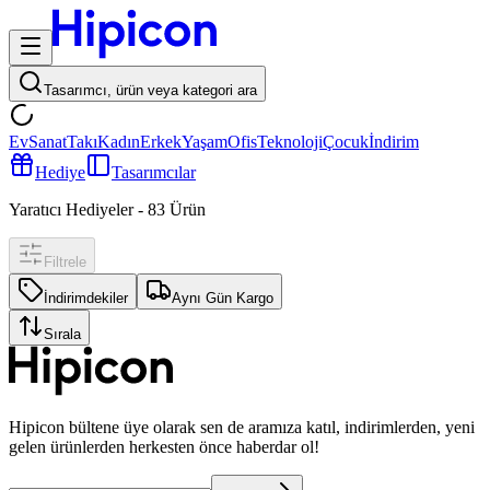
Tasarımcı, ürün veya kategori ara
Ev
Sanat
Takı
Kadın
Erkek
Yaşam
Ofis
Teknoloji
Çocuk
İndirim
Hediye
Tasarımcılar
Yaratıcı Hediyeler
-
83
Ürün
Filtrele
İndirimdekiler
Aynı Gün Kargo
Sırala
Hipicon bültene üye olarak sen de aramıza katıl, indirimlerden, yeni
gelen ürünlerden herkesten önce haberdar ol!