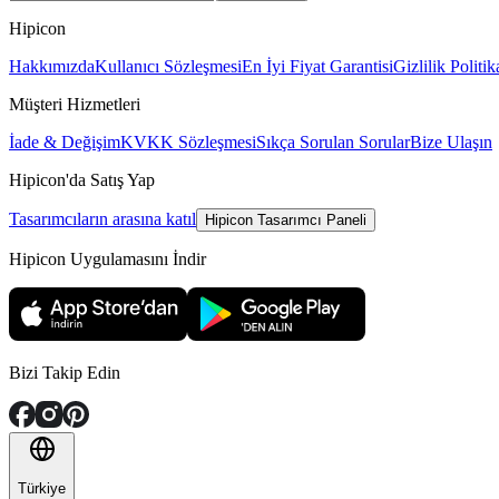
Hipicon
Hakkımızda
Kullanıcı Sözleşmesi
En İyi Fiyat Garantisi
Gizlilik Politik
Müşteri Hizmetleri
İade & Değişim
KVKK Sözleşmesi
Sıkça Sorulan Sorular
Bize Ulaşın
Hipicon'da Satış Yap
Tasarımcıların arasına katıl
Hipicon Tasarımcı Paneli
Hipicon Uygulamasını İndir
Bizi Takip Edin
Türkiye