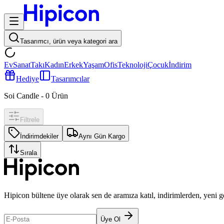
Tasarımcı, ürün veya kategori ara
Ev
Sanat
Takı
Kadın
Erkek
Yaşam
Ofis
Teknoloji
Çocuk
İndirim
Hediye
Tasarımcılar
Soi Candle
-
0
Ürün
Filtrele
İndirimdekiler
Aynı Gün Kargo
Sırala
Hipicon bültene üye olarak sen de aramıza katıl, indirimlerden, yeni 
Üye Ol