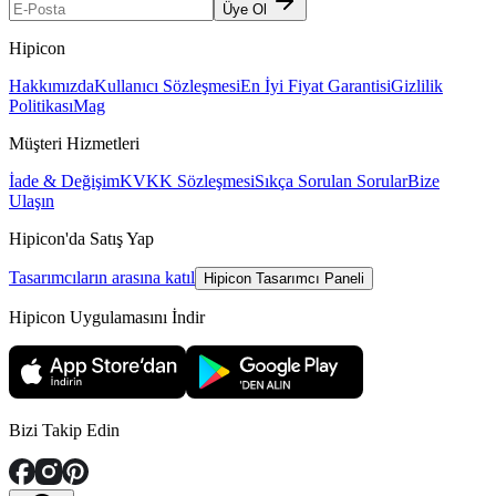
Üye Ol
Hipicon
Hakkımızda
Kullanıcı Sözleşmesi
En İyi Fiyat Garantisi
Gizlilik
Politikası
Mag
Müşteri Hizmetleri
İade & Değişim
KVKK Sözleşmesi
Sıkça Sorulan Sorular
Bize
Ulaşın
Hipicon'da Satış Yap
Tasarımcıların arasına katıl
Hipicon Tasarımcı Paneli
Hipicon Uygulamasını İndir
Bizi Takip Edin