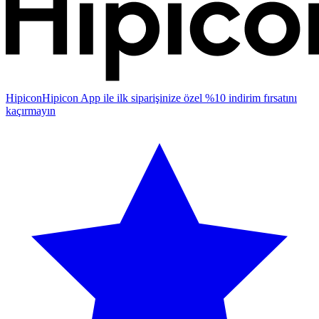
Hipicon
Hipicon App ile ilk siparişinize özel %10 indirim fırsatını
kaçırmayın