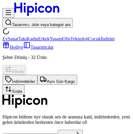
Tasarımcı, ürün veya kategori ara
Ev
Sanat
Takı
Kadın
Erkek
Yaşam
Ofis
Teknoloji
Çocuk
İndirim
Hediye
Tasarımcılar
Şehre Dönüş
-
32
Ürün
Filtrele
İndirimdekiler
Aynı Gün Kargo
Sırala
Hipicon bültene üye olarak sen de aramıza katıl, indirimlerden, yeni
gelen ürünlerden herkesten önce haberdar ol!