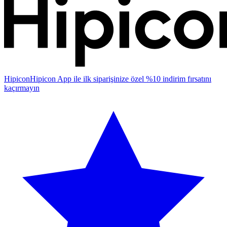
Hipicon
Hipicon App ile ilk siparişinize özel %10 indirim fırsatını
kaçırmayın