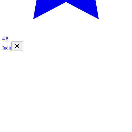
4.8
İndir