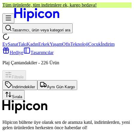
Tüm ürünlerde, tüm indirimlere ek, kargo bedava!
Tasarımcı, ürün veya kategori ara
Ev
Sanat
Takı
Kadın
Erkek
Yaşam
Ofis
Teknoloji
Çocuk
İndirim
Hediye
Tasarımcılar
Plaj Çantandakiler
-
226
Ürün
Filtrele
İndirimdekiler
Aynı Gün Kargo
Sırala
Hipicon bültene üye olarak sen de aramıza katıl, indirimlerden, yeni
gelen ürünlerden herkesten önce haberdar ol!