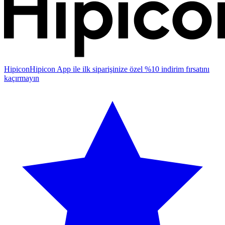
Hipicon
Hipicon App ile ilk siparişinize özel %10 indirim fırsatını
kaçırmayın