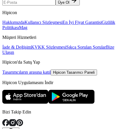
Üye Ol
Hipicon
Hakkımızda
Kullanıcı Sözleşmesi
En İyi Fiyat Garantisi
Gizlilik
Politikası
Mag
Müşteri Hizmetleri
İade & Değişim
KVKK Sözleşmesi
Sıkça Sorulan Sorular
Bize
Ulaşın
Hipicon'da Satış Yap
Tasarımcıların arasına katıl
Hipicon Tasarımcı Paneli
Hipicon Uygulamasını İndir
Bizi Takip Edin