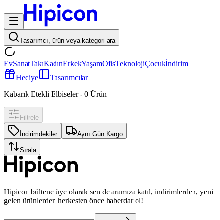
Tasarımcı, ürün veya kategori ara
Ev
Sanat
Takı
Kadın
Erkek
Yaşam
Ofis
Teknoloji
Çocuk
İndirim
Hediye
Tasarımcılar
Kabarık Etekli Elbiseler
-
0
Ürün
Filtrele
İndirimdekiler
Aynı Gün Kargo
Sırala
Hipicon bültene üye olarak sen de aramıza katıl, indirimlerden, yeni
gelen ürünlerden herkesten önce haberdar ol!