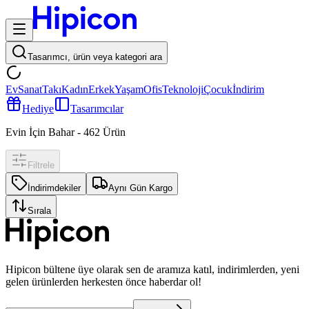
Tasarımcı, ürün veya kategori ara
Ev
Sanat
Takı
Kadın
Erkek
Yaşam
Ofis
Teknoloji
Çocuk
İndirim
Hediye
Tasarımcılar
Evin İçin Bahar
-
462
Ürün
Filtrele
İndirimdekiler
Aynı Gün Kargo
Sırala
Hipicon bültene üye olarak sen de aramıza katıl, indirimlerden, yeni
gelen ürünlerden herkesten önce haberdar ol!