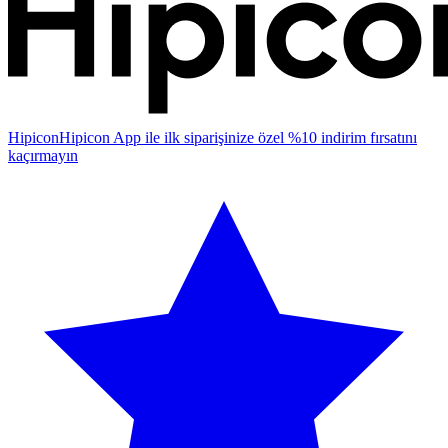
Hipicon
Hipicon App ile ilk siparişinize özel %10 indirim fırsatını
kaçırmayın