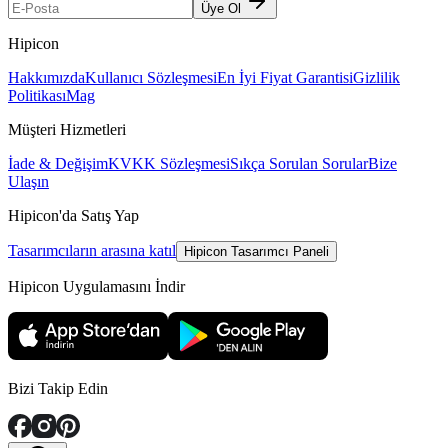
Üye Ol
Hipicon
Hakkımızda
Kullanıcı Sözleşmesi
En İyi Fiyat Garantisi
Gizlilik
Politikası
Mag
Müşteri Hizmetleri
İade & Değişim
KVKK Sözleşmesi
Sıkça Sorulan Sorular
Bize
Ulaşın
Hipicon'da Satış Yap
Tasarımcıların arasına katıl
Hipicon Tasarımcı Paneli
Hipicon Uygulamasını İndir
Bizi Takip Edin