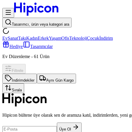
Tasarımcı, ürün veya kategori ara
Ev
Sanat
Takı
Kadın
Erkek
Yaşam
Ofis
Teknoloji
Çocuk
İndirim
Hediye
Tasarımcılar
Ev Düzenleme
-
61
Ürün
Filtrele
İndirimdekiler
Aynı Gün Kargo
Sırala
Hipicon bültene üye olarak sen de aramıza katıl, indirimlerden, yeni 
Üye Ol