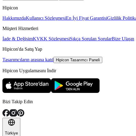
Hipicon
Hakkımızda
Kullanıcı Sözleşmesi
En İyi Fiyat Garantisi
Gizlilik Politik
Müşteri Hizmetleri
İade & Değişim
KVKK Sözleşmesi
Sıkça Sorulan Sorular
Bize Ulaşın
Hipicon'da Satış Yap
Tasarımcıların arasına katıl
Hipicon Tasarımcı Paneli
Hipicon Uygulamasını İndir
Bizi Takip Edin
Türkiye