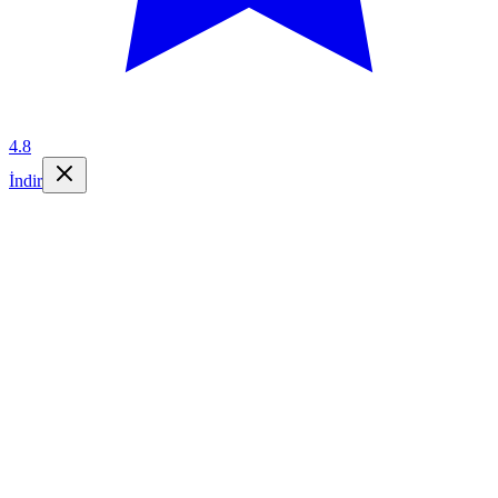
4.8
İndir