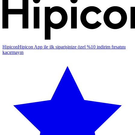
Hipicon
Hipicon App ile ilk siparişinize özel %10 indirim fırsatını
kaçırmayın