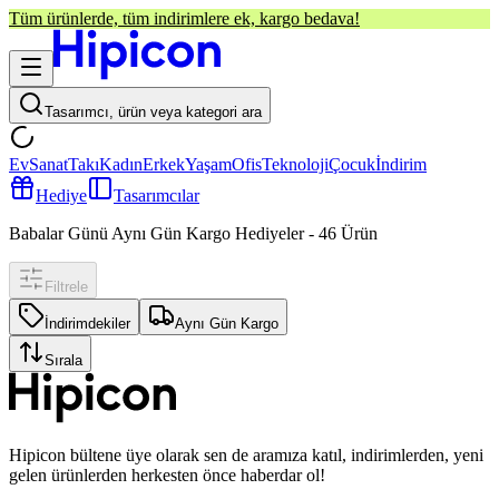
Tüm ürünlerde, tüm indirimlere ek, kargo bedava!
Tasarımcı, ürün veya kategori ara
Ev
Sanat
Takı
Kadın
Erkek
Yaşam
Ofis
Teknoloji
Çocuk
İndirim
Hediye
Tasarımcılar
Babalar Günü Aynı Gün Kargo Hediyeler
-
46
Ürün
Filtrele
İndirimdekiler
Aynı Gün Kargo
Sırala
Hipicon bültene üye olarak sen de aramıza katıl, indirimlerden, yeni
gelen ürünlerden herkesten önce haberdar ol!