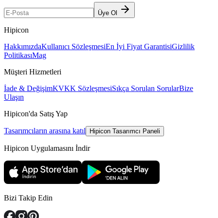
Üye Ol
Hipicon
Hakkımızda
Kullanıcı Sözleşmesi
En İyi Fiyat Garantisi
Gizlilik
Politikası
Mag
Müşteri Hizmetleri
İade & Değişim
KVKK Sözleşmesi
Sıkça Sorulan Sorular
Bize
Ulaşın
Hipicon'da Satış Yap
Tasarımcıların arasına katıl
Hipicon Tasarımcı Paneli
Hipicon Uygulamasını İndir
Bizi Takip Edin