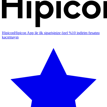
Hipicon
Hipicon App ile ilk siparişinize özel %10 indirim fırsatını
kaçırmayın