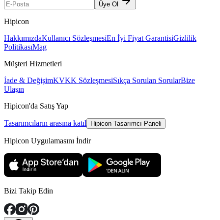
Üye Ol
Hipicon
Hakkımızda
Kullanıcı Sözleşmesi
En İyi Fiyat Garantisi
Gizlilik
Politikası
Mag
Müşteri Hizmetleri
İade & Değişim
KVKK Sözleşmesi
Sıkça Sorulan Sorular
Bize
Ulaşın
Hipicon'da Satış Yap
Tasarımcıların arasına katıl
Hipicon Tasarımcı Paneli
Hipicon Uygulamasını İndir
Bizi Takip Edin