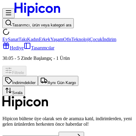
Tasarımcı, ürün veya kategori ara
Ev
Sanat
Takı
Kadın
Erkek
Yaşam
Ofis
Teknoloji
Çocuk
İndirim
Hediye
Tasarımcılar
30.05 - 5 Zinde Başlangıç
-
1
Ürün
Filtrele
İndirimdekiler
Aynı Gün Kargo
Sırala
Hipicon bültene üye olarak sen de aramıza katıl, indirimlerden, yeni
gelen ürünlerden herkesten önce haberdar ol!