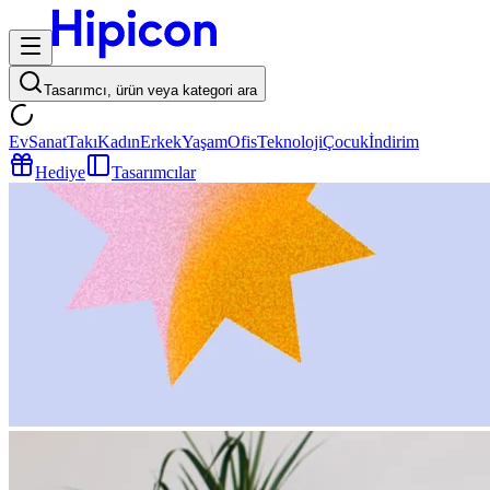
Tasarımcı, ürün veya kategori ara
Ev
Sanat
Takı
Kadın
Erkek
Yaşam
Ofis
Teknoloji
Çocuk
İndirim
Hediye
Tasarımcılar