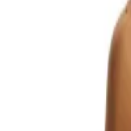
Movom
|
Lyra Mini Sarong Etek