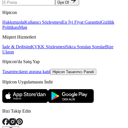
Üye Ol
Hipicon
Hakkımızda
Kullanıcı Sözleşmesi
En İyi Fiyat Garantisi
Gizlilik
Politikası
Mag
Müşteri Hizmetleri
İade & Değişim
KVKK Sözleşmesi
Sıkça Sorulan Sorular
Bize
Ulaşın
Hipicon'da Satış Yap
Tasarımcıların arasına katıl
Hipicon Tasarımcı Paneli
Hipicon Uygulamasını İndir
Bizi Takip Edin