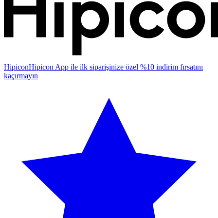
Hipicon
Hipicon App ile ilk siparişinize özel %10 indirim fırsatını
kaçırmayın