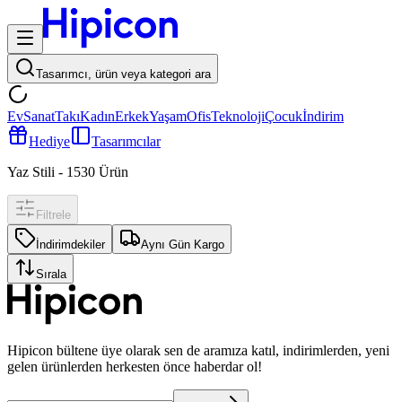
Tasarımcı, ürün veya kategori ara
Ev
Sanat
Takı
Kadın
Erkek
Yaşam
Ofis
Teknoloji
Çocuk
İndirim
Hediye
Tasarımcılar
Yaz Stili
-
1530
Ürün
Filtrele
İndirimdekiler
Aynı Gün Kargo
Sırala
Hipicon bültene üye olarak sen de aramıza katıl, indirimlerden, yeni
gelen ürünlerden herkesten önce haberdar ol!