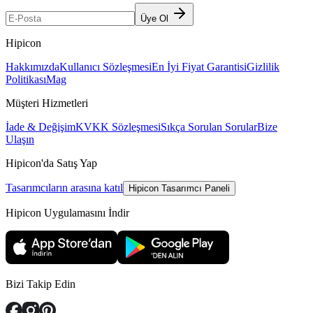
Üye Ol
Hipicon
Hakkımızda
Kullanıcı Sözleşmesi
En İyi Fiyat Garantisi
Gizlilik
Politikası
Mag
Müşteri Hizmetleri
İade & Değişim
KVKK Sözleşmesi
Sıkça Sorulan Sorular
Bize
Ulaşın
Hipicon'da Satış Yap
Tasarımcıların arasına katıl
Hipicon Tasarımcı Paneli
Hipicon Uygulamasını İndir
Bizi Takip Edin