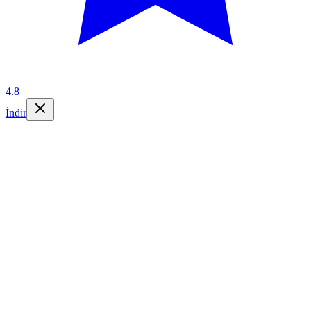
4.8
İndir