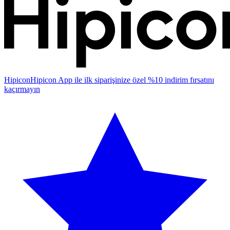
Hipicon
Hipicon App ile ilk siparişinize özel %10 indirim fırsatını
kaçırmayın