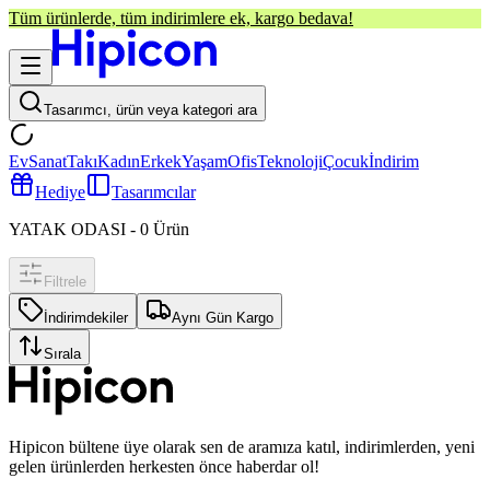
Tüm ürünlerde, tüm indirimlere ek, kargo bedava!
Tasarımcı, ürün veya kategori ara
Ev
Sanat
Takı
Kadın
Erkek
Yaşam
Ofis
Teknoloji
Çocuk
İndirim
Hediye
Tasarımcılar
YATAK ODASI
-
0
Ürün
Filtrele
İndirimdekiler
Aynı Gün Kargo
Sırala
Hipicon bültene üye olarak sen de aramıza katıl, indirimlerden, yeni
gelen ürünlerden herkesten önce haberdar ol!