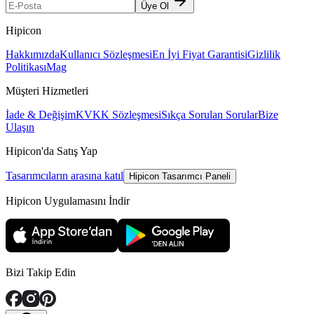
Üye Ol
Hipicon
Hakkımızda
Kullanıcı Sözleşmesi
En İyi Fiyat Garantisi
Gizlilik
Politikası
Mag
Müşteri Hizmetleri
İade & Değişim
KVKK Sözleşmesi
Sıkça Sorulan Sorular
Bize
Ulaşın
Hipicon'da Satış Yap
Tasarımcıların arasına katıl
Hipicon Tasarımcı Paneli
Hipicon Uygulamasını İndir
Bizi Takip Edin