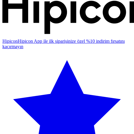
Hipicon
Hipicon App ile ilk siparişinize özel %10 indirim fırsatını
kaçırmayın