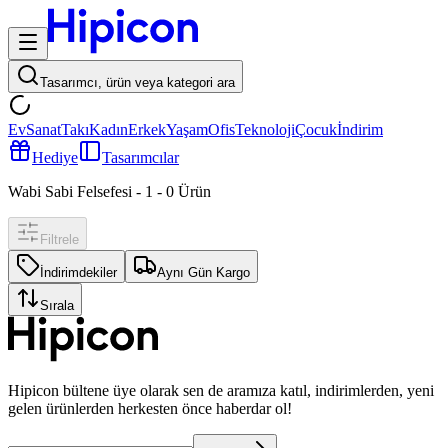
Tasarımcı, ürün veya kategori ara
Ev
Sanat
Takı
Kadın
Erkek
Yaşam
Ofis
Teknoloji
Çocuk
İndirim
Hediye
Tasarımcılar
Wabi Sabi Felsefesi - 1
-
0
Ürün
Filtrele
İndirimdekiler
Aynı Gün Kargo
Sırala
Hipicon bültene üye olarak sen de aramıza katıl, indirimlerden, yeni
gelen ürünlerden herkesten önce haberdar ol!