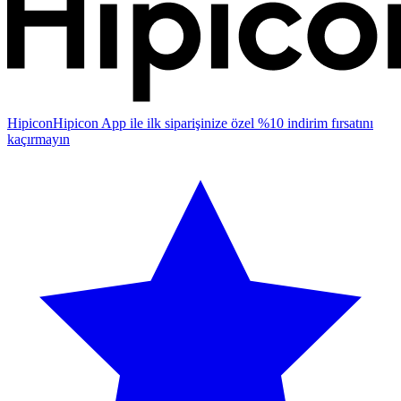
Hipicon
Hipicon App ile ilk siparişinize özel %10 indirim fırsatını
kaçırmayın