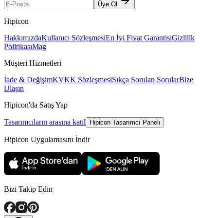
Üye Ol
Hipicon
Hakkımızda
Kullanıcı Sözleşmesi
En İyi Fiyat Garantisi
Gizlilik
Politikası
Mag
Müşteri Hizmetleri
İade & Değişim
KVKK Sözleşmesi
Sıkça Sorulan Sorular
Bize
Ulaşın
Hipicon'da Satış Yap
Tasarımcıların arasına katıl
Hipicon Tasarımcı Paneli
Hipicon Uygulamasını İndir
Bizi Takip Edin