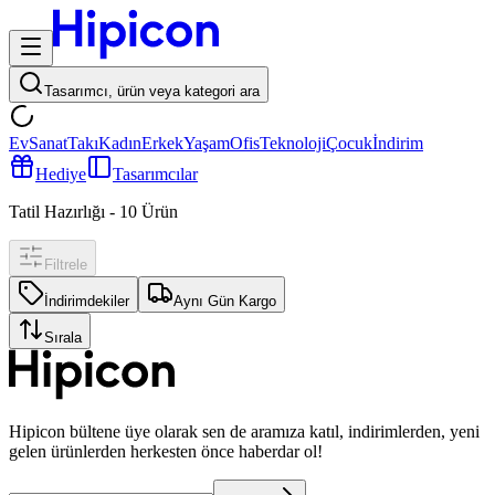
Tasarımcı, ürün veya kategori ara
Ev
Sanat
Takı
Kadın
Erkek
Yaşam
Ofis
Teknoloji
Çocuk
İndirim
Hediye
Tasarımcılar
Tatil Hazırlığı
-
10
Ürün
Filtrele
İndirimdekiler
Aynı Gün Kargo
Sırala
Hipicon bültene üye olarak sen de aramıza katıl, indirimlerden, yeni
gelen ürünlerden herkesten önce haberdar ol!