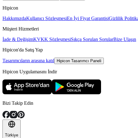
Hipicon
Hakkımızda
Kullanıcı Sözleşmesi
En İyi Fiyat Garantisi
Gizlilik Politik
Müşteri Hizmetleri
İade & Değişim
KVKK Sözleşmesi
Sıkça Sorulan Sorular
Bize Ulaşın
Hipicon'da Satış Yap
Tasarımcıların arasına katıl
Hipicon Tasarımcı Paneli
Hipicon Uygulamasını İndir
Bizi Takip Edin
Türkiye