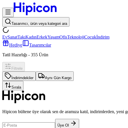
Tasarımcı, ürün veya kategori ara
Ev
Sanat
Takı
Kadın
Erkek
Yaşam
Ofis
Teknoloji
Çocuk
İndirim
Hediye
Tasarımcılar
Tatil Hazırlığı
-
355
Ürün
Filtrele
İndirimdekiler
Aynı Gün Kargo
Sırala
Hipicon bültene üye olarak sen de aramıza katıl, indirimlerden, yeni 
Üye Ol