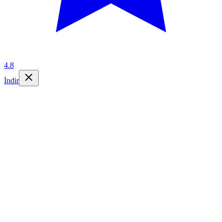
4.8
İndir