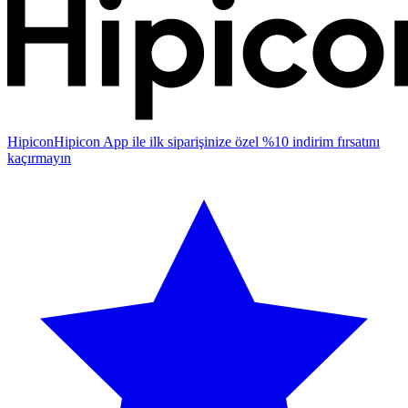
Hipicon
Hipicon App ile ilk siparişinize özel %10 indirim fırsatını
kaçırmayın