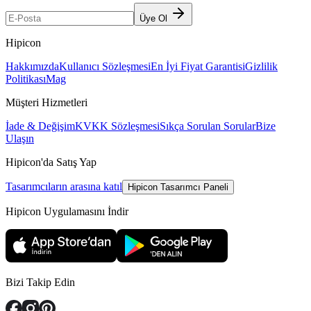
Üye Ol
Hipicon
Hakkımızda
Kullanıcı Sözleşmesi
En İyi Fiyat Garantisi
Gizlilik
Politikası
Mag
Müşteri Hizmetleri
İade & Değişim
KVKK Sözleşmesi
Sıkça Sorulan Sorular
Bize
Ulaşın
Hipicon'da Satış Yap
Tasarımcıların arasına katıl
Hipicon Tasarımcı Paneli
Hipicon Uygulamasını İndir
Bizi Takip Edin