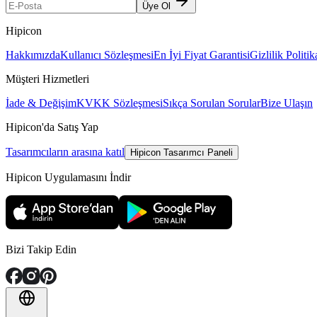
Üye Ol
Hipicon
Hakkımızda
Kullanıcı Sözleşmesi
En İyi Fiyat Garantisi
Gizlilik Politik
Müşteri Hizmetleri
İade & Değişim
KVKK Sözleşmesi
Sıkça Sorulan Sorular
Bize Ulaşın
Hipicon'da Satış Yap
Tasarımcıların arasına katıl
Hipicon Tasarımcı Paneli
Hipicon Uygulamasını İndir
Bizi Takip Edin