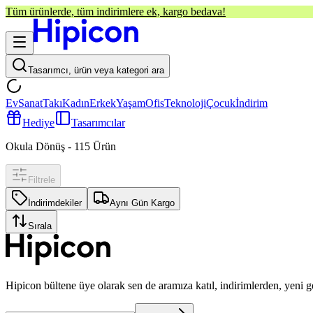
Tüm ürünlerde, tüm indirimlere ek, kargo bedava!
Tasarımcı, ürün veya kategori ara
Ev
Sanat
Takı
Kadın
Erkek
Yaşam
Ofis
Teknoloji
Çocuk
İndirim
Hediye
Tasarımcılar
Okula Dönüş
-
115
Ürün
Filtrele
İndirimdekiler
Aynı Gün Kargo
Sırala
Hipicon bültene üye olarak sen de aramıza katıl, indirimlerden, yeni 