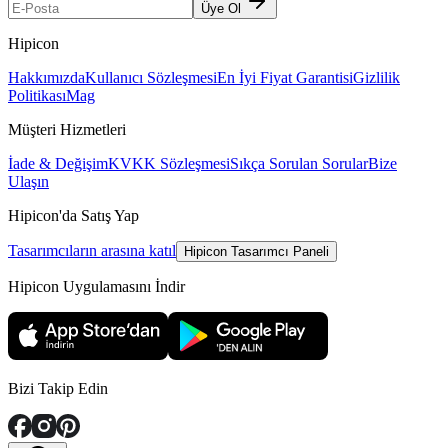
Üye Ol
Hipicon
Hakkımızda
Kullanıcı Sözleşmesi
En İyi Fiyat Garantisi
Gizlilik
Politikası
Mag
Müşteri Hizmetleri
İade & Değişim
KVKK Sözleşmesi
Sıkça Sorulan Sorular
Bize
Ulaşın
Hipicon'da Satış Yap
Tasarımcıların arasına katıl
Hipicon Tasarımcı Paneli
Hipicon Uygulamasını İndir
Bizi Takip Edin