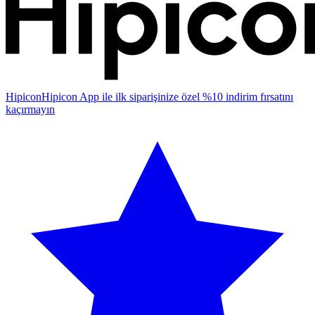
Hipicon
Hipicon App ile ilk siparişinize özel %10 indirim fırsatını
kaçırmayın