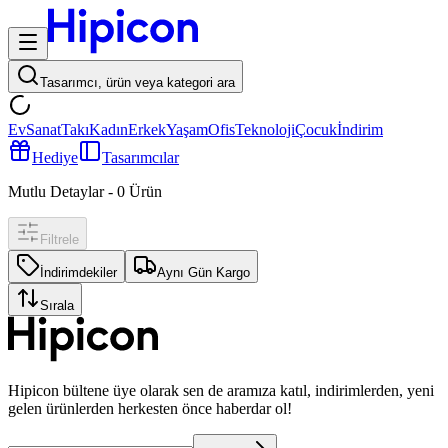
Tasarımcı, ürün veya kategori ara
Ev
Sanat
Takı
Kadın
Erkek
Yaşam
Ofis
Teknoloji
Çocuk
İndirim
Hediye
Tasarımcılar
Mutlu Detaylar
-
0
Ürün
Filtrele
İndirimdekiler
Aynı Gün Kargo
Sırala
Hipicon bültene üye olarak sen de aramıza katıl, indirimlerden, yeni
gelen ürünlerden herkesten önce haberdar ol!