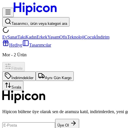
Tasarımcı, ürün veya kategori ara
Ev
Sanat
Takı
Kadın
Erkek
Yaşam
Ofis
Teknoloji
Çocuk
İndirim
Hediye
Tasarımcılar
Mor
-
2
Ürün
Filtrele
İndirimdekiler
Aynı Gün Kargo
Sırala
Hipicon bültene üye olarak sen de aramıza katıl, indirimlerden, yeni 
Üye Ol