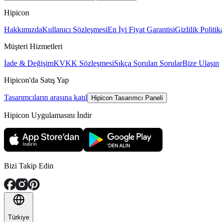
Hipicon
Hakkımızda
Kullanıcı Sözleşmesi
En İyi Fiyat Garantisi
Gizlilik Politik
Müşteri Hizmetleri
İade & Değişim
KVKK Sözleşmesi
Sıkça Sorulan Sorular
Bize Ulaşın
Hipicon'da Satış Yap
Tasarımcıların arasına katıl
Hipicon Tasarımcı Paneli
Hipicon Uygulamasını İndir
Bizi Takip Edin
Türkiye