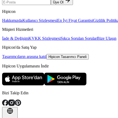
Üye Ol
Hipicon
Hakkımızda
Kullanıcı Sözleşmesi
En İyi Fiyat Garantisi
Gizlilik Politik
Müşteri Hizmetleri
İade & Değişim
KVKK Sözleşmesi
Sıkça Sorulan Sorular
Bize Ulaşın
Hipicon'da Satış Yap
Tasarımcıların arasına katıl
Hipicon Tasarımcı Paneli
Hipicon Uygulamasını İndir
Bizi Takip Edin