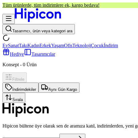
Tüm ürünlerde, tüm indirimlere ek, kargo bedava!
Tasarımcı, ürün veya kategori ara
Ev
Sanat
Takı
Kadın
Erkek
Yaşam
Ofis
Teknoloji
Çocuk
İndirim
Hediye
Tasarımcılar
Konsept
-
0
Ürün
Filtrele
İndirimdekiler
Aynı Gün Kargo
Sırala
Hipicon bültene üye olarak sen de aramıza katıl, indirimlerden, yeni 