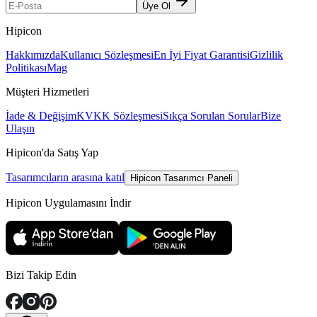
Üye Ol
Hipicon
Hakkımızda
Kullanıcı Sözleşmesi
En İyi Fiyat Garantisi
Gizlilik
Politikası
Mag
Müşteri Hizmetleri
İade & Değişim
KVKK Sözleşmesi
Sıkça Sorulan Sorular
Bize
Ulaşın
Hipicon'da Satış Yap
Tasarımcıların arasına katıl
Hipicon Tasarımcı Paneli
Hipicon Uygulamasını İndir
Bizi Takip Edin