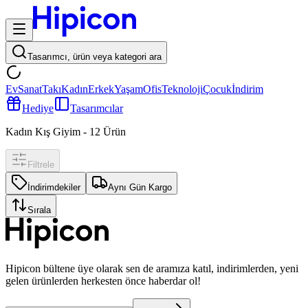
Tasarımcı, ürün veya kategori ara
Ev
Sanat
Takı
Kadın
Erkek
Yaşam
Ofis
Teknoloji
Çocuk
İndirim
Hediye
Tasarımcılar
Kadın Kış Giyim
-
12
Ürün
Filtrele
İndirimdekiler
Aynı Gün Kargo
Sırala
Hipicon bültene üye olarak sen de aramıza katıl, indirimlerden, yeni
gelen ürünlerden herkesten önce haberdar ol!