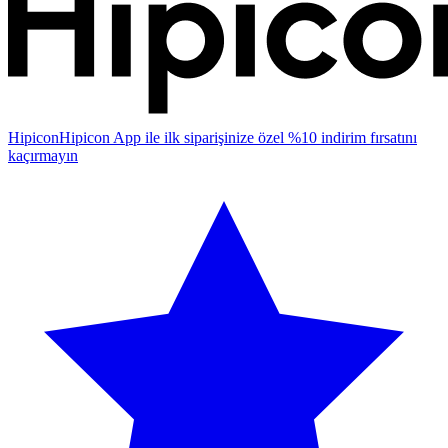
Hipicon
Hipicon App ile ilk siparişinize özel %10 indirim fırsatını
kaçırmayın