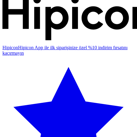
Hipicon
Hipicon App ile ilk siparişinize özel %10 indirim fırsatını
kaçırmayın