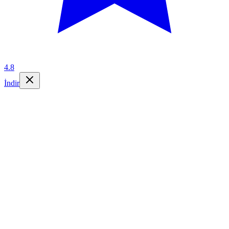
4.8
İndir