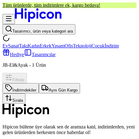
Tüm ürünlerde, tüm indirimlere ek, kargo bedava!
Tasarımcı, ürün veya kategori ara
Ev
Sanat
Takı
Kadın
Erkek
Yaşam
Ofis
Teknoloji
Çocuk
İndirim
Hediye
Tasarımcılar
JB-El&Ayak
-
1
Ürün
Filtrele
İndirimdekiler
Aynı Gün Kargo
Sırala
Hipicon bültene üye olarak sen de aramıza katıl, indirimlerden, yeni
gelen ürünlerden herkesten önce haberdar ol!