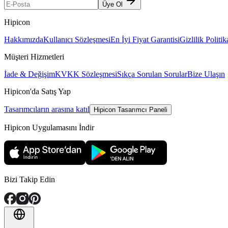
Üye Ol
Hipicon
Hakkımızda
Kullanıcı Sözleşmesi
En İyi Fiyat Garantisi
Gizlilik Politik
Müşteri Hizmetleri
İade & Değişim
KVKK Sözleşmesi
Sıkça Sorulan Sorular
Bize Ulaşın
Hipicon'da Satış Yap
Tasarımcıların arasına katıl
Hipicon Tasarımcı Paneli
Hipicon Uygulamasını İndir
Bizi Takip Edin