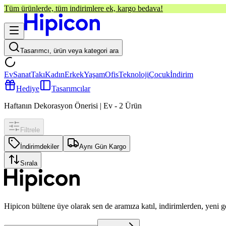
Tüm ürünlerde, tüm indirimlere ek, kargo bedava!
Tasarımcı, ürün veya kategori ara
Ev
Sanat
Takı
Kadın
Erkek
Yaşam
Ofis
Teknoloji
Çocuk
İndirim
Hediye
Tasarımcılar
Haftanın Dekorasyon Önerisi | Ev
-
2
Ürün
Filtrele
İndirimdekiler
Aynı Gün Kargo
Sırala
Hipicon bültene üye olarak sen de aramıza katıl, indirimlerden, yeni 