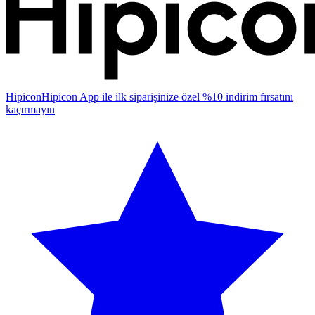
Hipicon
Hipicon App ile ilk siparişinize özel %10 indirim fırsatını
kaçırmayın