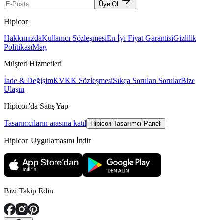
Üye Ol
Hipicon
Hakkımızda
Kullanıcı Sözleşmesi
En İyi Fiyat Garantisi
Gizlilik
Politikası
Mag
Müşteri Hizmetleri
İade & Değişim
KVKK Sözleşmesi
Sıkça Sorulan Sorular
Bize
Ulaşın
Hipicon'da Satış Yap
Tasarımcıların arasına katıl
Hipicon Tasarımcı Paneli
Hipicon Uygulamasını İndir
Bizi Takip Edin