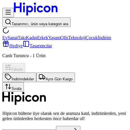
Tasarımcı, ürün veya kategori ara
Ev
Sanat
Takı
Kadın
Erkek
Yaşam
Ofis
Teknoloji
Çocuk
İndirim
Hediye
Tasarımcılar
Canlı Turuncu
-
1
Ürün
Filtrele
İndirimdekiler
Aynı Gün Kargo
Sırala
Hipicon bültene üye olarak sen de aramıza katıl, indirimlerden, yeni
gelen ürünlerden herkesten önce haberdar ol!