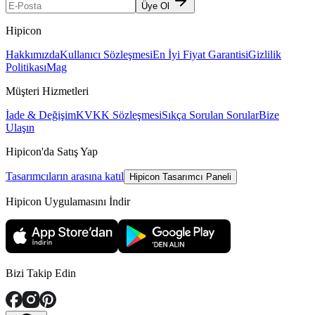
Üye Ol
Hipicon
Hakkımızda
Kullanıcı Sözleşmesi
En İyi Fiyat Garantisi
Gizlilik
Politikası
Mag
Müşteri Hizmetleri
İade & Değişim
KVKK Sözleşmesi
Sıkça Sorulan Sorular
Bize
Ulaşın
Hipicon'da Satış Yap
Tasarımcıların arasına katıl
Hipicon Tasarımcı Paneli
Hipicon Uygulamasını İndir
Bizi Takip Edin