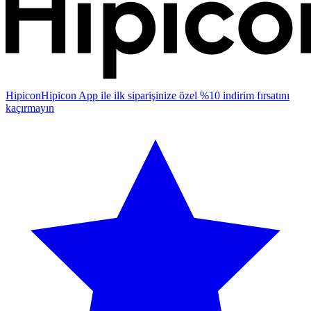
Hipicon
Hipicon App ile ilk siparişinize özel %10 indirim fırsatını
kaçırmayın