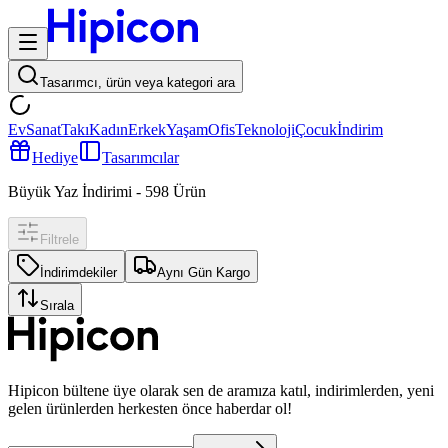
Tasarımcı, ürün veya kategori ara
Ev
Sanat
Takı
Kadın
Erkek
Yaşam
Ofis
Teknoloji
Çocuk
İndirim
Hediye
Tasarımcılar
Büyük Yaz İndirimi
-
598
Ürün
Filtrele
İndirimdekiler
Aynı Gün Kargo
Sırala
Hipicon bültene üye olarak sen de aramıza katıl, indirimlerden, yeni
gelen ürünlerden herkesten önce haberdar ol!