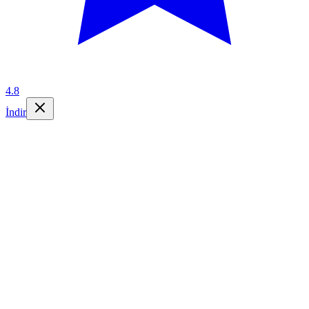
4.8
İndir