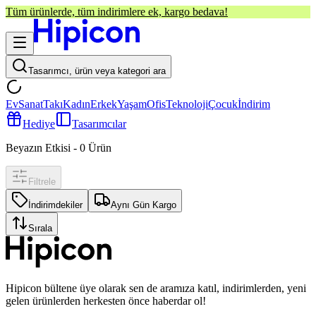
Tüm ürünlerde, tüm indirimlere ek, kargo bedava!
Tasarımcı, ürün veya kategori ara
Ev
Sanat
Takı
Kadın
Erkek
Yaşam
Ofis
Teknoloji
Çocuk
İndirim
Hediye
Tasarımcılar
Beyazın Etkisi
-
0
Ürün
Filtrele
İndirimdekiler
Aynı Gün Kargo
Sırala
Hipicon bültene üye olarak sen de aramıza katıl, indirimlerden, yeni
gelen ürünlerden herkesten önce haberdar ol!