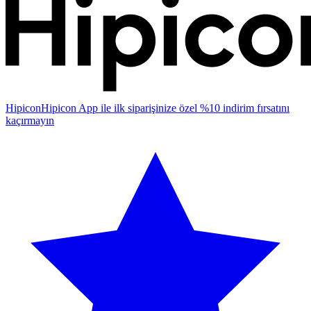
Hipicon
Hipicon App ile ilk siparişinize özel %10 indirim fırsatını
kaçırmayın