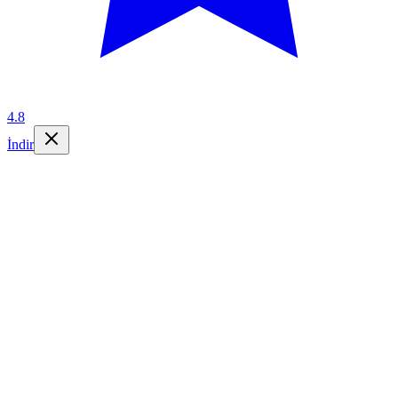
4.8
İndir