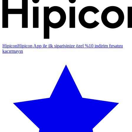
Hipicon
Hipicon App ile ilk siparişinize özel %10 indirim fırsatını
kaçırmayın