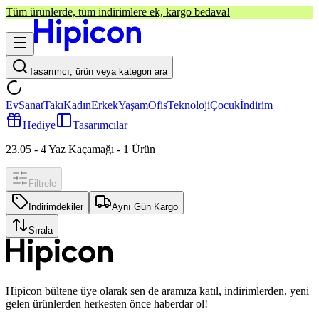
Tüm ürünlerde, tüm indirimlere ek, kargo bedava!
Tasarımcı, ürün veya kategori ara
Ev
Sanat
Takı
Kadın
Erkek
Yaşam
Ofis
Teknoloji
Çocuk
İndirim
Hediye
Tasarımcılar
23.05 - 4 Yaz Kaçamağı
-
1
Ürün
Filtrele
İndirimdekiler
Aynı Gün Kargo
Sırala
Hipicon bültene üye olarak sen de aramıza katıl, indirimlerden, yeni
gelen ürünlerden herkesten önce haberdar ol!