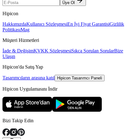
Üye Ol
Hipicon
Hakkımızda
Kullanıcı Sözleşmesi
En İyi Fiyat Garantisi
Gizlilik
Politikası
Mag
Müşteri Hizmetleri
İade & Değişim
KVKK Sözleşmesi
Sıkça Sorulan Sorular
Bize
Ulaşın
Hipicon'da Satış Yap
Tasarımcıların arasına katıl
Hipicon Tasarımcı Paneli
Hipicon Uygulamasını İndir
Bizi Takip Edin