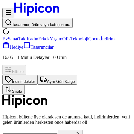
Tasarımcı, ürün veya kategori ara
Ev
Sanat
Takı
Kadın
Erkek
Yaşam
Ofis
Teknoloji
Çocuk
İndirim
Hediye
Tasarımcılar
16.05 - 1 Mutlu Detaylar
-
0
Ürün
Filtrele
İndirimdekiler
Aynı Gün Kargo
Sırala
Hipicon bültene üye olarak sen de aramıza katıl, indirimlerden, yeni
gelen ürünlerden herkesten önce haberdar ol!