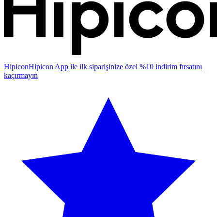
Hipicon
Hipicon App ile ilk siparişinize özel %10 indirim fırsatını
kaçırmayın