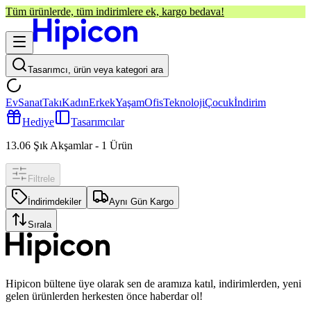
Tüm ürünlerde, tüm indirimlere ek, kargo bedava!
Tasarımcı, ürün veya kategori ara
Ev
Sanat
Takı
Kadın
Erkek
Yaşam
Ofis
Teknoloji
Çocuk
İndirim
Hediye
Tasarımcılar
13.06 Şık Akşamlar
-
1
Ürün
Filtrele
İndirimdekiler
Aynı Gün Kargo
Sırala
Hipicon bültene üye olarak sen de aramıza katıl, indirimlerden, yeni
gelen ürünlerden herkesten önce haberdar ol!