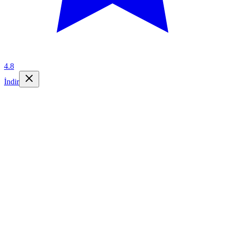
4.8
İndir