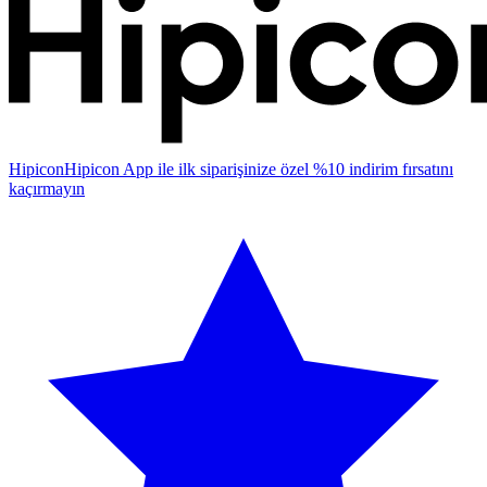
Hipicon
Hipicon App ile ilk siparişinize özel %10 indirim fırsatını
kaçırmayın