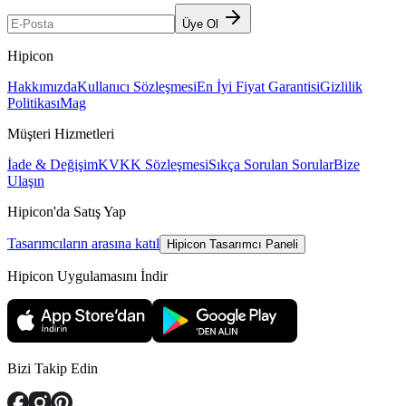
Üye Ol
Hipicon
Hakkımızda
Kullanıcı Sözleşmesi
En İyi Fiyat Garantisi
Gizlilik
Politikası
Mag
Müşteri Hizmetleri
İade & Değişim
KVKK Sözleşmesi
Sıkça Sorulan Sorular
Bize
Ulaşın
Hipicon'da Satış Yap
Tasarımcıların arasına katıl
Hipicon Tasarımcı Paneli
Hipicon Uygulamasını İndir
Bizi Takip Edin