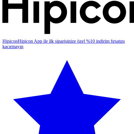
Hipicon
Hipicon App ile ilk siparişinize özel %10 indirim fırsatını
kaçırmayın