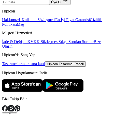
Üye Ol
Hipicon
Hakkımızda
Kullanıcı Sözleşmesi
En İyi Fiyat Garantisi
Gizlilik
Politikası
Mag
Müşteri Hizmetleri
İade & Değişim
KVKK Sözleşmesi
Sıkça Sorulan Sorular
Bize
Ulaşın
Hipicon'da Satış Yap
Tasarımcıların arasına katıl
Hipicon Tasarımcı Paneli
Hipicon Uygulamasını İndir
Bizi Takip Edin