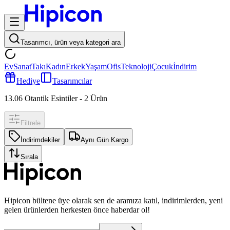
Tasarımcı, ürün veya kategori ara
Ev
Sanat
Takı
Kadın
Erkek
Yaşam
Ofis
Teknoloji
Çocuk
İndirim
Hediye
Tasarımcılar
13.06 Otantik Esintiler
-
2
Ürün
Filtrele
İndirimdekiler
Aynı Gün Kargo
Sırala
Hipicon bültene üye olarak sen de aramıza katıl, indirimlerden, yeni
gelen ürünlerden herkesten önce haberdar ol!