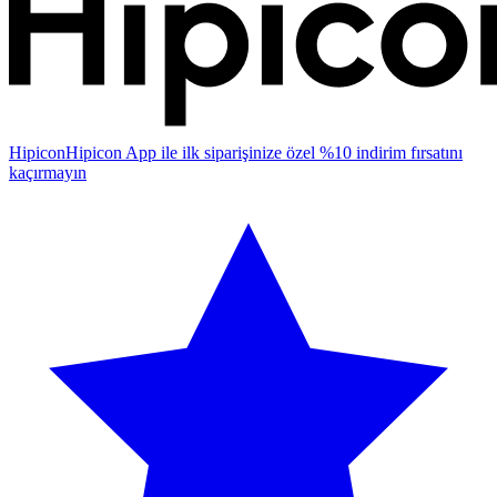
Hipicon
Hipicon App ile ilk siparişinize özel %10 indirim fırsatını
kaçırmayın