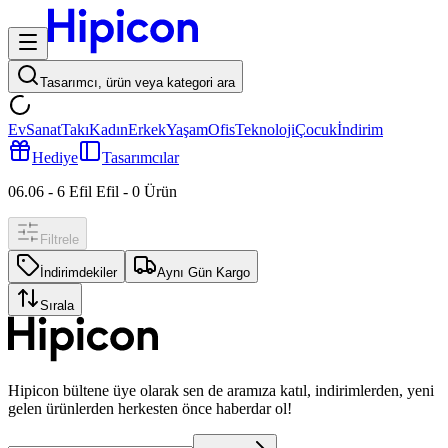
Tasarımcı, ürün veya kategori ara
Ev
Sanat
Takı
Kadın
Erkek
Yaşam
Ofis
Teknoloji
Çocuk
İndirim
Hediye
Tasarımcılar
06.06 - 6 Efil Efil
-
0
Ürün
Filtrele
İndirimdekiler
Aynı Gün Kargo
Sırala
Hipicon bültene üye olarak sen de aramıza katıl, indirimlerden, yeni
gelen ürünlerden herkesten önce haberdar ol!