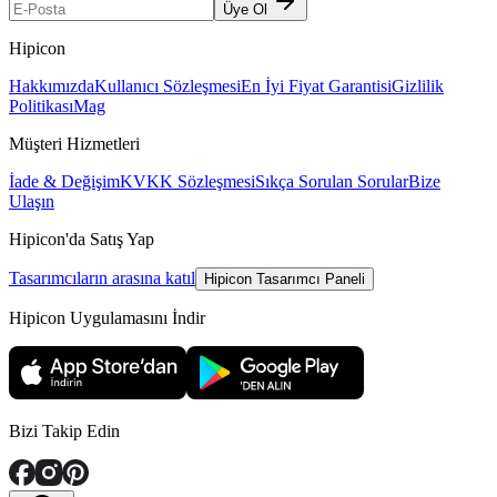
Üye Ol
Hipicon
Hakkımızda
Kullanıcı Sözleşmesi
En İyi Fiyat Garantisi
Gizlilik
Politikası
Mag
Müşteri Hizmetleri
İade & Değişim
KVKK Sözleşmesi
Sıkça Sorulan Sorular
Bize
Ulaşın
Hipicon'da Satış Yap
Tasarımcıların arasına katıl
Hipicon Tasarımcı Paneli
Hipicon Uygulamasını İndir
Bizi Takip Edin